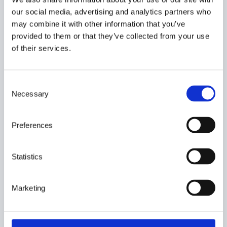
our social media, advertising and analytics partners who
may combine it with other information that you’ve
provided to them or that they’ve collected from your use
of their services.
C
Necessary
o
n
s
Preferences
e
n
t
Statistics
S
e
Marketing
BEHÖVER DU HJÄLP?
l
Kontakta oss så hjälper vi dig att hitta
e
rätt truck för er verksamhet.
c