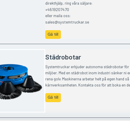
direkthjälp, ring våra säljare:
+4619207470
eller maila oss:
sales@systemtruckar.se
Gå till
Städrobotar
Systemtruckar erbjuder autonoma städrobotar för 
miljöer. Med en städrobot inom industri sänker ni 
rena golv. Maskinerna arbetar helt på egen hand så a
kärnverksamheten. Kontakta oss för att boka en d
Gå till