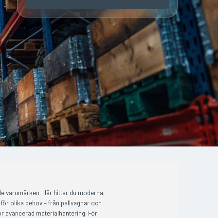
de varumärken. Här hittar du moderna,
för olika behov – från pallvagnar och
för avancerad materialhantering. För