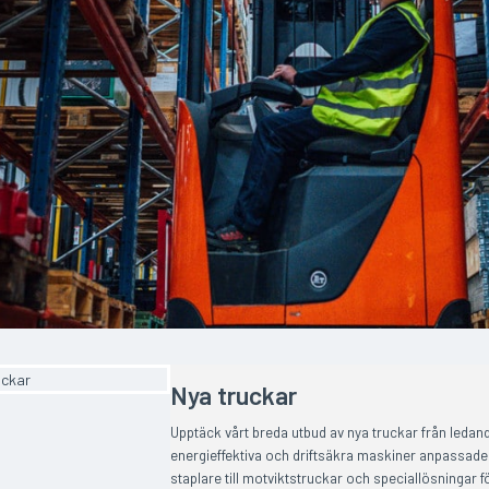
Nya truckar
Upptäck vårt breda utbud av nya truckar från ledan
energieffektiva och driftsäkra maskiner anpassade 
staplare till motviktstruckar och speciallösningar 