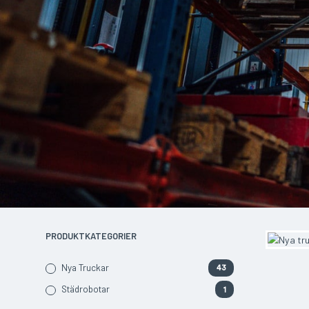
PRODUKTKATEGORIER
Nya Truckar
43
Städrobotar
1