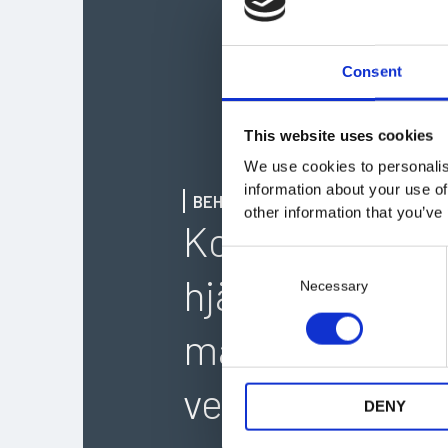
Consent
This website uses cookies
We use cookies to personalis
information about your use of
BEHÖVER DU HJÄLP?
other information that you’ve
Kontakta oss s
C
hjälper vi dig til
o
Necessary
n
s
maskin för er
e
n
verksamhet
t
DENY
S