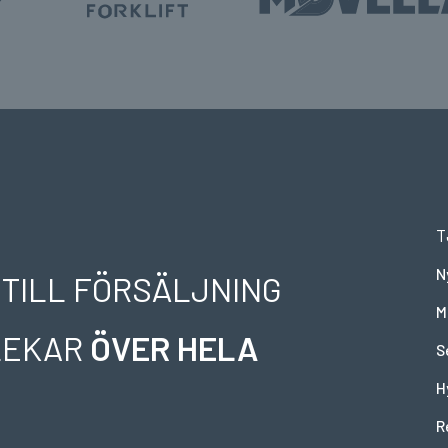
T
N
 TILL FÖRSÄLJNING
M
RLEKAR
ÖVER HELA
S
H
R