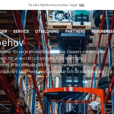
Se våra Nyinkomna truckar i lager
Här
AGER
SERVICE
UTBILDNING
PARTNERS
REFERENSE
 behov
truckar för varje användningsområde. Oavsett om det gäller
n, har vi den rätta lösningen. Från kraftfulla
ttning är att erbjuda pålitliga maskiner som förbättrar
äck vårt sortiment av olika truckar och låt oss hjälpa dig