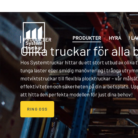
PRODUKTER
HYRA
I L
PRODUKTER
Olika truckar för alla
Hos Systemtruckar hittar du ett stort utbud av olika 
tunga laster eller smidig manövrering i trånga utrymme
motviktstruckar till flexibla plocktruckar – vår målsä
effektiviteten och säkerheten på din arbetsplats. Uppt
att hitta den perfekta modellen för just dina behov!
RING OSS