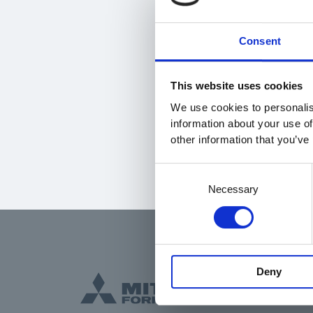
LÄS MER OM TJ
Consent
This website uses cookies
We use cookies to personalis
information about your use of
other information that you’ve
C
o
Necessary
n
s
e
n
t
Deny
S
e