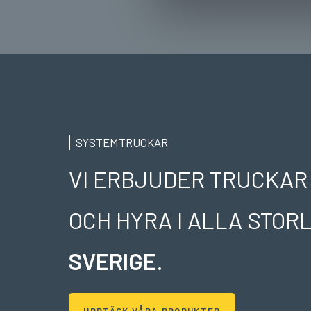
l
e
c
t
i
o
n
SYSTEMTRUCKAR
VI ERBJUDER TRUCKAR
OCH HYRA I ALLA STO
SVERIGE
.