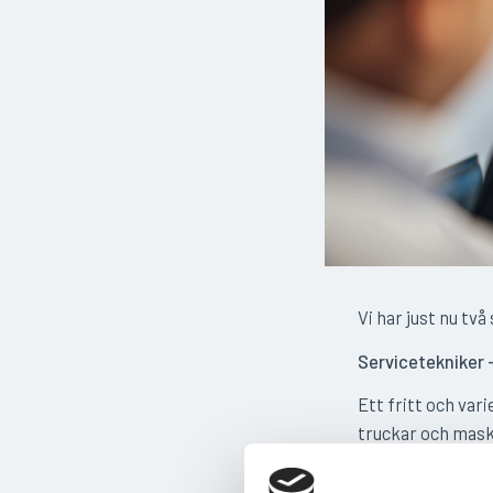
Vi har just nu två
Servicetekniker
Ett fritt och var
truckar och maski
utbildning och ut