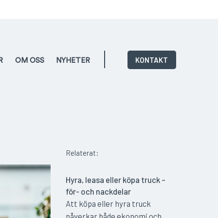
KONTAKT
R
OM OSS
NYHETER
Relaterat:
Hyra, leasa eller köpa truck –
för- och nackdelar
Att köpa eller hyra truck
påverkar både ekonomi och