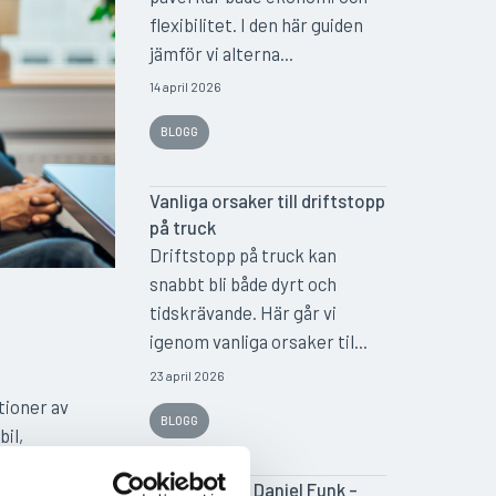
flexibilitet. I den här guiden
jämför vi alterna...
14 april 2026
BLOGG
Vanliga orsaker till driftstopp
på truck
Driftstopp på truck kan
snabbt bli både dyrt och
tidskrävande. Här går vi
igenom vanliga orsaker til...
23 april 2026
tioner av
BLOGG
il,
Intervju med Daniel Funk –