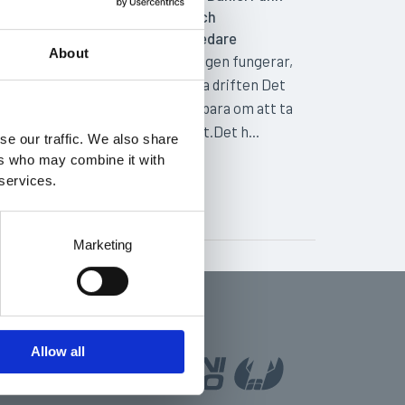
Instruktör och
utbildningsledare
About
När utbildningen fungerar,
fungerar hela driften Det
handlar inte bara om att ta
ett truckkort.Det h...
se our traffic. We also share
ers who may combine it with
9 juni 2026
 services.
UTBILDNING
Marketing
Allow all