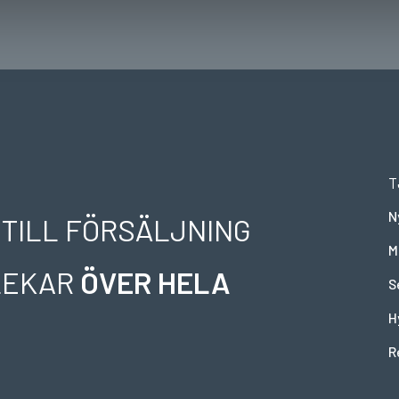
T
N
 TILL FÖRSÄLJNING
M
RLEKAR
ÖVER HELA
S
H
R