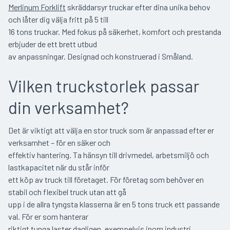
Merlinum Forklift
skräddarsyr truckar efter dina unika behov
och låter dig välja fritt på 5 till
16 tons truckar. Med fokus på säkerhet, komfort och prestanda
erbjuder de ett brett utbud
av anpassningar. Designad och konstruerad i Småland.
Vilken truckstorlek passar
din verksamhet?
Det är viktigt att välja en stor truck som är anpassad efter er
verksamhet – för en säker och
effektiv hantering. Ta hänsyn till drivmedel, arbetsmiljö och
lastkapacitet när du står inför
ett köp av truck till företaget. För företag som behöver en
stabil och flexibel truck utan att gå
upp i de allra tyngsta klasserna är en 5 tons truck ett passande
val. För er som hanterar
riktigt tunga laster dagligen, exempelvis inom industri,