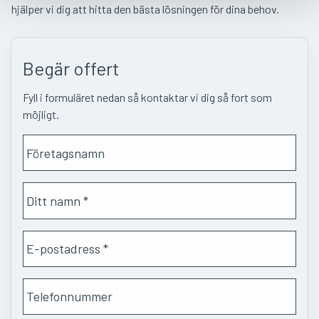
hjälper vi dig att hitta den bästa lösningen för dina behov.
Begär offert
Fyll i formuläret nedan så kontaktar vi dig så fort som
möjligt.
F
ö
r
N
e
a
t
m
a
E
n
g
-
*
s
p
n
T
o
a
e
s
m
l