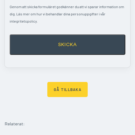
t
n
e
Genom att skicka formuläret godkänner du att vi sparar information om
*
f
dig. Läs mer om hur vi behandlar dina personuppgifter i vår
o
integritetspolicy.
n
GÅ TILLBAKA
Relaterat: