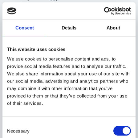
I denna kategori ingår även teleskoptruckar och
terrängtruckar, som kan hantera stora vikter
i tuffa arbetsmiljöer. Terrängtruckar, ibland kallade
stordäckstruckar, är särskilt anpassade
Consent
Details
About
för ojämna underlag och utomhusbruk, där de kan hantera både
extrema väderförhållanden
This website uses cookies
och tunga lyftuppgifter.
We use cookies to personalise content and ads, to
När används stora truckar?
provide social media features and to analyse our traffic.
We also share information about your use of our site with
Stora truckar för tunga lyft används främst inom branscher där
our social media, advertising and analytics partners who
stora och otympliga laster
may combine it with other information that you’ve
behöver hanteras dagligen. Den robusta konstruktionen gör
provided to them or that they’ve collected from your use
dem populära inom bland annat
of their services.
industri, logistik och byggsektorn.
Vilka krav finns för att få köra?
C
Necessary
o
För att köra en truck för tunga lyft krävs giltigt truckkort som