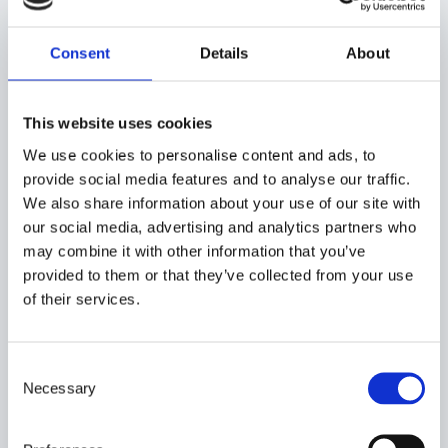
kan skjuta gafflarna in och ut från
själva trucken, vilket underlättar förvaring av gods i smalare
Consent
Details
About
utrymmen. Det finns olika
truckar med denna funktion och hos Systemtruckar hittar du
Mitsubishis truckserie med
This website uses cookies
avancerade funktioner och optimal ergonomi.
We use cookies to personalise content and ads, to
provide social media features and to analyse our traffic.
Dragtruck
We also share information about your use of our site with
our social media, advertising and analytics partners who
Med en dragtruck kan du transportera flera lastpallar och stora
may combine it with other information that you’ve
gods samtidigt, passar
provided to them or that they’ve collected from your use
perfekt för verksamheter som har längre transportsträckor på
of their services.
fabriken eller lagret. Flytta
stora, tunga och otympliga laster på ett snabbt och enkelt
sätt. Se hela vårt utbud av
C
dragtruckar
.
Necessary
o
19 november 2024
n
s