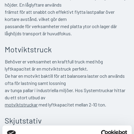
höjder. En låglyftare används
främst för att snabbt och effektivt flytta lastpallar över
kortare avstånd, vilket gör dem
passande för verksamheter med platta ytor och lager där
låghöjds transport är huvudfokus.
Motviktstruck
Behöver er verksamhet en kraftfull truck med hög
lyftkapacitet är en motviktstruck perfekt.
De har en motvikt baktill för att balansera laster och används
ofta för lastning samt lossning
av tunga pallar i industriella miljöer. Hos Systemtruckar hittar
du ett stort utbud av
motviktstruckar
med lyftkapacitet mellan 2-10 ton.
Skjutstativ
En
skjutstativstruck
har en särskild funktion som gör att de