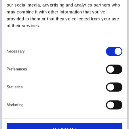
our social media, advertising and analytics partners who
may combine it with other information that you’ve
provided to them or that they’ve collected from your use
of their services.
C
Necessary
o
n
s
Preferences
e
n
t
Statistics
S
e
Marketing
l
e
c
BEHÖVER DU HJÄLP?
t