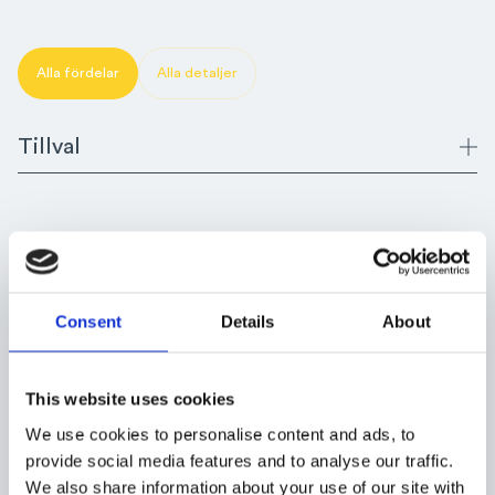
Alla fördelar
Alla detaljer
Tillval
Me
en
Consent
Details
About
ol
op
pr
This website uses cookies
Me
We use cookies to personalise content and ads, to
provide social media features and to analyse our traffic.
We also share information about your use of our site with