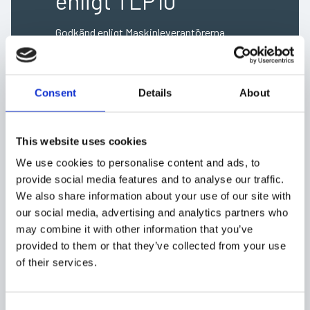
enligt TLP10
Godkänd enligt Maskinleverantörerna
(TLP10) – en kvalitetsstämpel som
säkerställer rätt kompetens, hög säkerhet
och en utbildning som uppfyller branschens
Consent
Details
About
krav.
This website uses cookies
We use cookies to personalise content and ads, to
provide social media features and to analyse our traffic.
We also share information about your use of our site with
Detta ingår i vår
our social media, advertising and analytics partners who
may combine it with other information that you’ve
truckutbildning i Norrköping
provided to them or that they’ve collected from your use
of their services.
Vi följer branschens standard för att du ska få rätt rutiner redan
från start. Vi varvar teori med väldigt mycket praktisk körning.
Vi utbildar förare, lagledare och hela personalgrupper för att