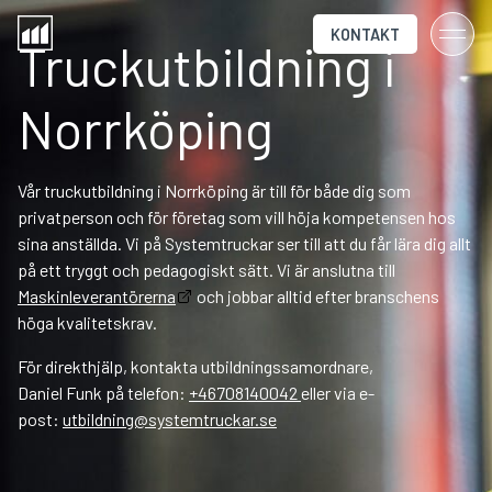
KONTAKT
Truckutbildning i
Norrköping
Vår truckutbildning i Norrköping är till för både dig som
privatperson och för företag som vill höja kompetensen hos
sina anställda. Vi på Systemtruckar ser till att du får lära dig allt
på ett tryggt och pedagogiskt sätt. Vi är anslutna till
Maskinleverantörerna
och jobbar alltid efter branschens
höga kvalitetskrav.
För direkthjälp, kontakta utbildningssamordnare,
Daniel Funk på telefon:
+46708140042
eller via e-
post:
utbildning@systemtruckar.se