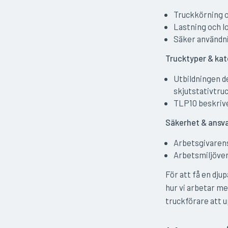
Truckkörning 
Lastning och l
Säker användnin
Trucktyper & kat
Utbildningen d
skjutstativtru
TLP10 beskrive
Säkerhet & ansv
Arbetsgivarens
Arbetsmiljöver
För att få en dju
hur vi arbetar m
truckförare att up