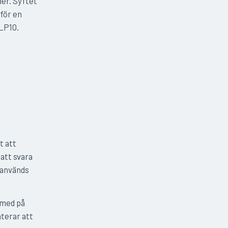
er. Syftet
för en
TLP10.
t att
att svara
 används
 med på
nterar att