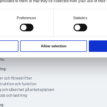
 provided to them or that they’ve collected from your use of their
 kapacitet och att kunna bedöma situationer som uppstår i var
yn till säker godshantering.Vi på Systemtruckar erbjuder
truckut
Preferences
Statistics
odkända läroplanen TLP10 och du får den kunskap och erfarenh
ntera truckar på ett säkert och effektivt sätt.
år beskrivet i TLP10?
Allow selection
alla delar som ingår i en komplett truckförarutbildning. Här är 
na:
ning
:
r och föreskrifter
truktion och funktion
 och säkerhet på arbetsplatsen
ods och lastning
ng
: