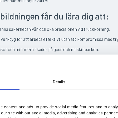
 håller samma höga kvalitet.
bildningen får du lära dig att:
männa säkerhetsnivån och öka precisionen vid truckkörning.
 verktyg för att arbeta effektivt utan att kompromissa med t
ckor och minimera skador på gods och maskinparken.
 är en TLP10-utbildning vi
färdat enligt TLP10 är det mest erkända sättet att styrka sin 
Details
t arbetsgivare kräver detta för att uppfylla sitt arbetsmiljöansv
l att utbildningen håller en jämn nivå hos alla aktörer. Den blan
ingar. Föraren lär sig att manövrera trucken, samtidigt som d
e content and ads, to provide social media features and to analy
an undviker risker och olyckor i arbetet.
 our site with our social media, advertising and analytics partn
enna standard får alla förare samma grund att stå på. Det handl