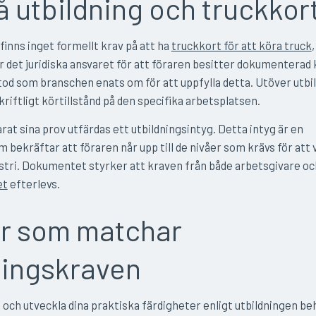
å utbildning och truckkor
 finns inget formellt krav på att ha
truckkort för att köra truck
r det juridiska ansvaret för att föraren besitter dokumenterad
od som branschen enats om för att uppfylla detta. Utöver utbi
kriftligt körtillstånd på den specifika arbetsplatsen.
rat sina prov utfärdas ett utbildningsintyg. Detta intyg är en
 bekräftar att föraren når upp till de nivåer som krävs för att
stri. Dokumentet styrker att kraven från både arbetsgivare oc
et
efterlevs.
r som matchar
ningskraven
 och utveckla dina praktiska färdigheter enligt utbildningen be