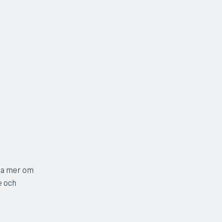
äsa mer om
e och