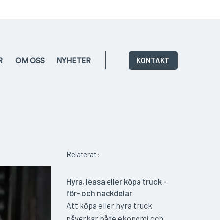
KONTAKT
R
OM OSS
NYHETER
Relaterat:
Hyra, leasa eller köpa truck –
för- och nackdelar
Att köpa eller hyra truck
påverkar både ekonomi och