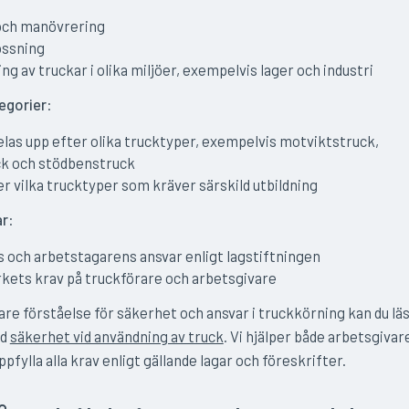
och manövrering
ossning
g av truckar i olika miljöer, exempelvis lager och industri
egorier
:
elas upp efter olika trucktyper, exempelvis motviktstruck,
ck och stödbenstruck
r vilka trucktyper som kräver särskild utbildning
ar
:
 och arbetstagarens ansvar enligt lagstiftningen
kets krav på truckförare och arbetsgivare
pare förståelse för säkerhet och ansvar i truckkörning kan du l
ed
säkerhet vid användning av truck
. Vi hjälper både arbetsgivar
pfylla alla krav enligt gällande lagar och föreskrifter.