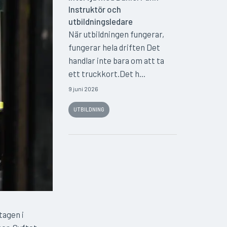
Instruktör och
utbildningsledare
När utbildningen fungerar,
fungerar hela driften Det
handlar inte bara om att ta
ett truckkort.Det h...
9 juni 2026
UTBILDNING
tagen i