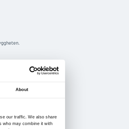
ryggheten.
ktig
kompetens.
About
ar.
dar teori
e får
se our traffic. We also share
ers who may combine it with
ar om att