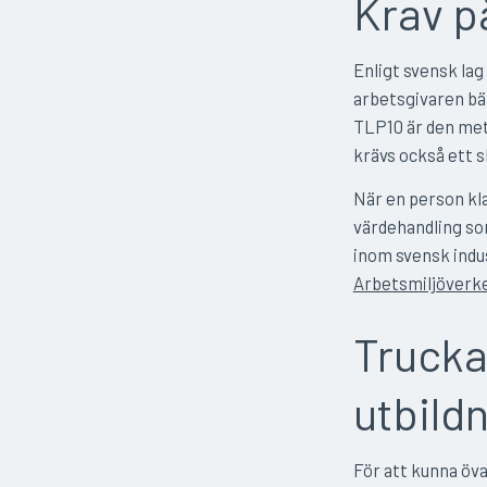
Krav p
Enligt svensk lag
arbetsgivaren bä
TLP10 är den met
krävs också ett s
När en person kla
värdehandling som
inom svensk indu
Arbetsmiljöverk
Trucka
utbild
För att kunna öva