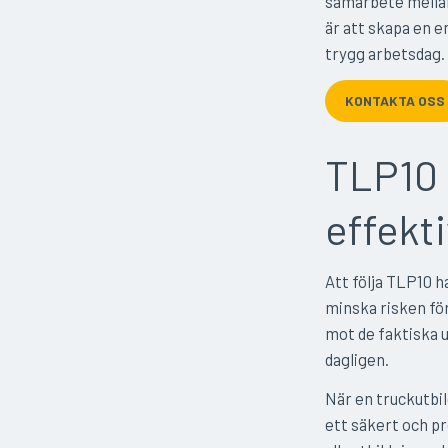
samarbete mell
är att skapa en e
trygg arbetsdag.
KONTAKTA OSS
TLP10 
effekt
Att följa TLP10 h
minska risken fö
mot de faktiska u
dagligen.
När en truckutbi
ett säkert och pr