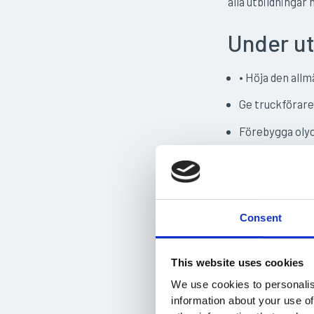
alla utbildningar
Under ut
• Höja den all
Ge truckförare
Förebygga oly
Därför
Ett truckkort ut
Consent
Det är vanligt at
Läroplanen ser til
This website uses cookies
med praktiska övn
We use cookies to personalis
kunskap om hur m
information about your use of
Genom att följa d