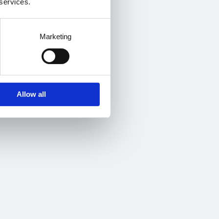
 services.
dagen,
bildningar
Marketing
et som
Allow all
några av de