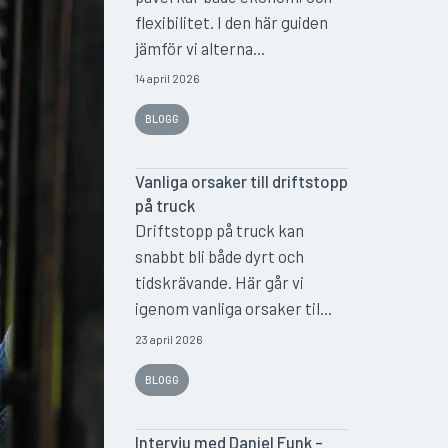
flexibilitet. I den här guiden
jämför vi alterna...
14 april 2026
BLOGG
Vanliga orsaker till driftstopp
på truck
Driftstopp på truck kan
snabbt bli både dyrt och
tidskrävande. Här går vi
igenom vanliga orsaker til...
23 april 2026
BLOGG
Intervju med Daniel Funk –