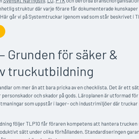
an
Svenskt Näringsliv
,
LO
,
PTK
och berörda branschorganisation
nhetlig struktur där varje förare får dokumenterade kunskaper 
 Här går vi på Systemtruckar igenom vad som står beskrivet i 
– Grunden för säker &
iv truckutbildning
andlar om mer än att bara pricka av en checklista. Det är ett sät
r personskador och skador på gods. Läroplanen är utformad för 
tmaningar som uppstår i lager- och industrimiljöer där truckar
ldning följer TLP10 får föraren kompetens att hantera trucken
oduktivt sätt under olika förhållanden. Standardiseringen gara