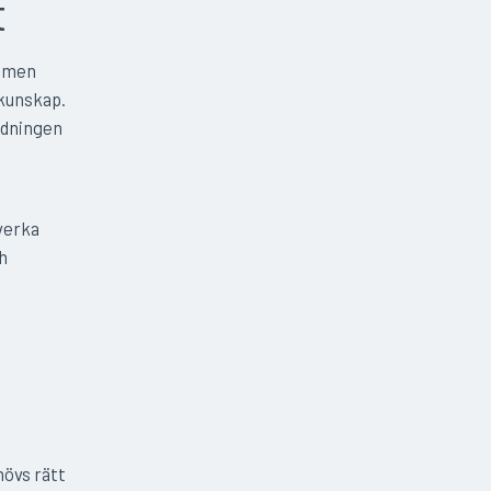
t
, men
 kunskap.
ldningen
 verka
h
hövs rätt