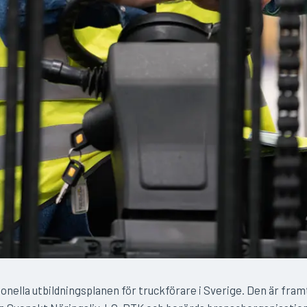
onella utbildningsplanen för truckförare i Sverige. Den är fram