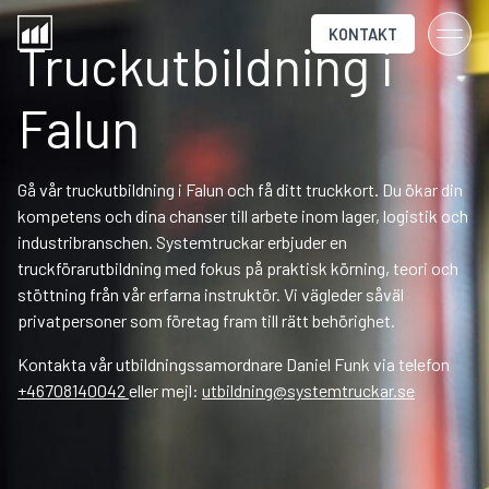
KONTAKT
Truckutbildning i
Falun
Gå vår truckutbildning i Falun och få ditt truckkort. Du ökar din
kompetens och dina chanser till arbete inom lager, logistik och
industribranschen. Systemtruckar erbjuder en
truckförarutbildning med fokus på praktisk körning, teori och
stöttning från vår erfarna instruktör. Vi vägleder såväl
privatpersoner som företag fram till rätt behörighet.
Kontakta vår utbildningssamordnare Daniel Funk via telefon
+46708140042
eller mejl:
utbildning@systemtruckar.se