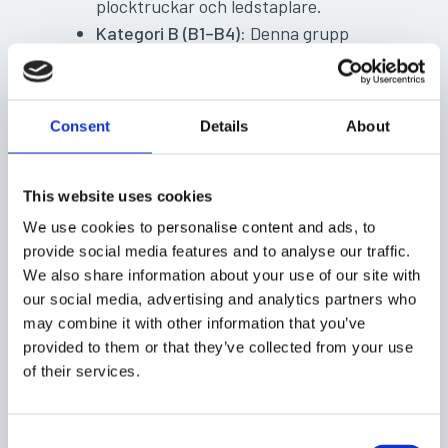
plocktruckar och ledstaplare.
Kategori B (B1–B4):
Denna grupp
täcker truckar anpassade för
tunga lyft på höga höjder, bland
annat skjutstativtruckar och
Consent
Details
About
motviktstruckar.
Kategori D (D1):
Utbildningen ger
dig rätt att köra dragtruckar som
This website uses cookies
transporterar vagnar med material
We use cookies to personalise content and ads, to
i industrimiljöer och på lager.
provide social media features and to analyse our traffic.
Kategori C (C2):
Denna behörighet
We also share information about your use of our site with
our social media, advertising and analytics partners who
gäller för tunga maskiner som
may combine it with other information that you’ve
terminaldragbil och hjullastare. Vår
provided to them or that they’ve collected from your use
truckutbildning för C2 i Falun ger
of their services.
dig kunskap för att hantera dessa
tunga fordon på ett säkert sätt
inom industri och terminaler.
C