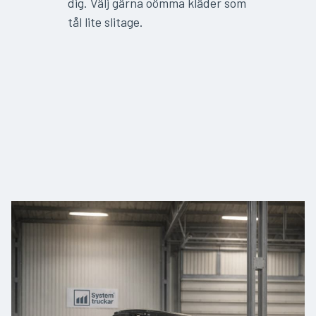
dig. Välj gärna oömma kläder som
tål lite slitage.