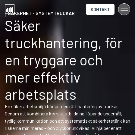
KONTAKT
SÄKERHET - SYSTEMTRUCKAR
Säker
truckhantering, för
en tryggare och
mer effektiv
arbetsplats
En säker arbetsmiljö börjar med rätt hantering av truckar.
Genom att kombinera korrekt utbildning, löpande underhåll,
tydlig kommunikation och ett systematiskt säkerhetstänk kan
riskerna minimeras – och olyckor undvikas. Vi hjälper er att