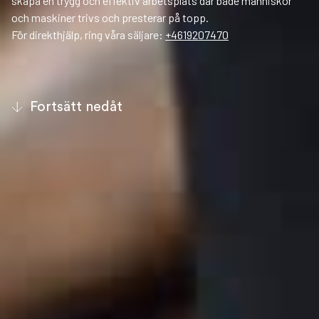
skapa en trygg och effektiv arbetsplats där både människor
och maskiner trivs och presterar på topp.
För direkthjälp, ring våra säljare:
+4619207470
Fortsätt nedåt