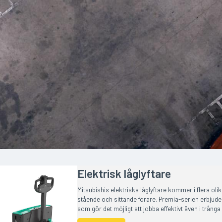
Elektrisk låglyftare
Mitsubishis elektriska låglyftare kommer i flera oli
stående och sittande förare. Premia-serien erbjud
som gör det möjligt att jobba effektivt även i trång