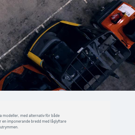
ka modeller, med alternativ för både
er en imponerande bredd med låglyftare
a utrymmen.