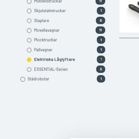
Motviktstruckar
11
Skjutstativtruckar
1
Staplare
6
Movellavagnar
11
Plocktruckar
1
Pallvagnar
1
Elektriska Låglyftare
1
ESSENTiAL-Serien
5
Städrobotar
1