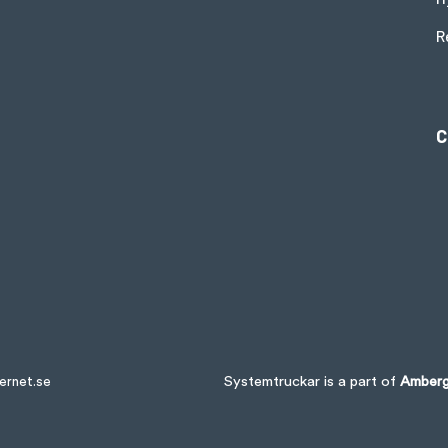
R
C
Systemtruckar is a part of
Amberg
ernet.se