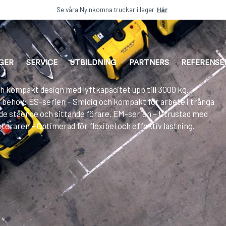
Se våra Nyinkomna truckar i lager
Här
AGER
SERVICE
UTBILDNING
PARTNERS
REFERENSE
h kompakt design med lyftkapacitet upp till 3000 kg.
 behov: ES-serien – Smidig och kompakt för arbete i trånga
åde stående och sittande förare. EM-serien – Utrustad med
teraren – Optimerad för flexibel och effektiv lastning.