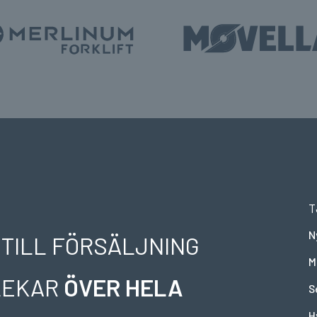
T
N
 TILL FÖRSÄLJNING
M
RLEKAR
ÖVER HELA
S
H