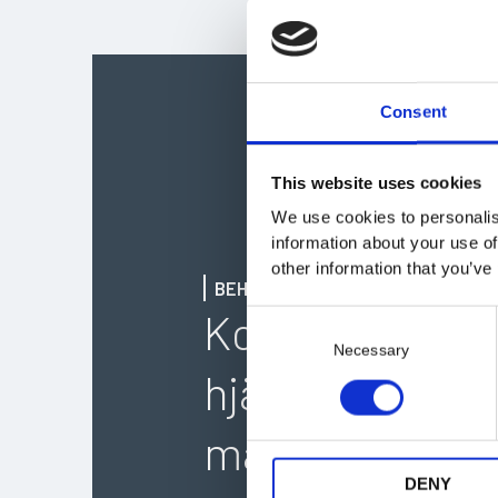
Consent
This website uses cookies
We use cookies to personalis
information about your use of
other information that you’ve
BEHÖVER DU HJÄLP?
Kontakta oss s
C
o
Necessary
n
hjälper vi dig til
s
e
maskin för er
n
t
DENY