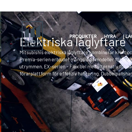
Elektriska låglyftare
PRODUKTER
HYRA
I L
Mitsubishis elektriska låglyftare kombinerar kraft oc
Premia-serien erbjuder mångsidiga modeller för olika
utrymmen. EX-serien – Flexibel med alternativ för b
förarplattform för effektiv hantering. Dubbelpallshan