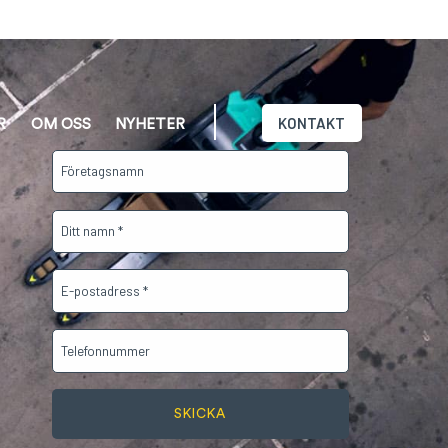
KONTAKT
R
OM OSS
NYHETER
Företagsnamn
Namn
*
E-
post
*
Telefon