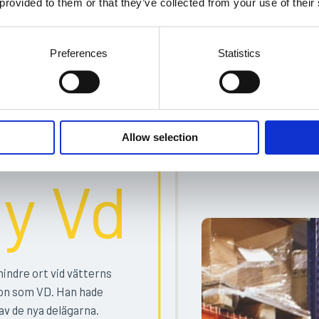
 provided to them or that they’ve collected from your use of their
gä
Preferences
Statistics
t och
Personalen som jo
atmosfären skapad
Allow selection
företaget och var
y Vd
mindre ort vid vätterns
son som VD. Han hade
 av de nya delägarna.