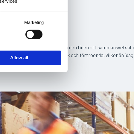
 services.
ng
Marketing
bbade på S-truckar var redan på den tiden ett sammansvetsat 
e ökad produktivitet, teamwork och förtroende, vilket än ida
Allow all
umärket.