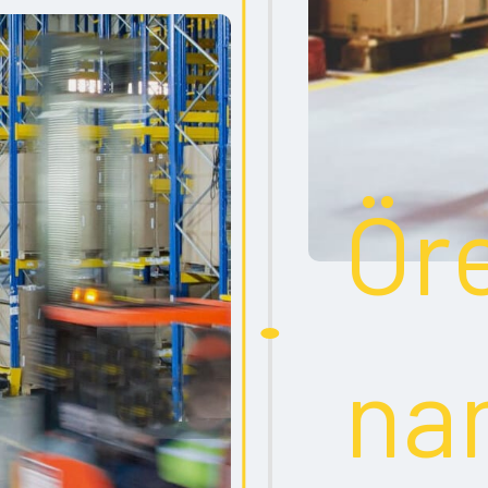
Ör
na