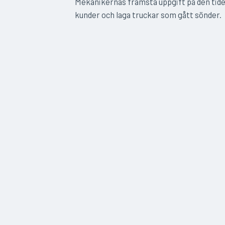
Mekanikernas främsta uppgift på den tiden 
kunder och laga truckar som gått sönder.