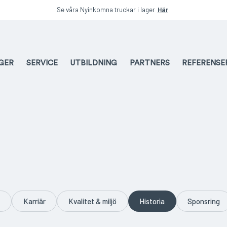
Se våra Nyinkomna truckar i lager
Här
AGER
SERVICE
UTBILDNING
PARTNERS
REFERENSE
c
Karriär
Kvalitet & miljö
Historia
Sponsring