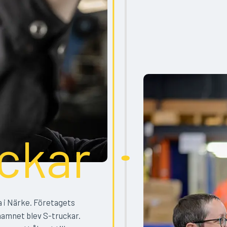
ckar
ta i Närke. Företagets
namnet blev S-truckar.