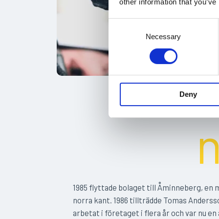
other information that you’ve
C
o
Necessary
Flyt
n
s
e
n
t
Deny
S
e
n
l
e
c
t
i
1985 flyttade bolaget till Åminneberg, en 
o
norra kant. 1986 tillträdde Tomas Anders
n
arbetat i företaget i flera år och var nu en