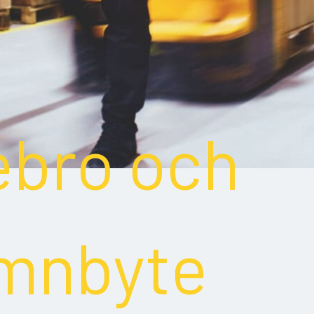
ebro och
mnbyte