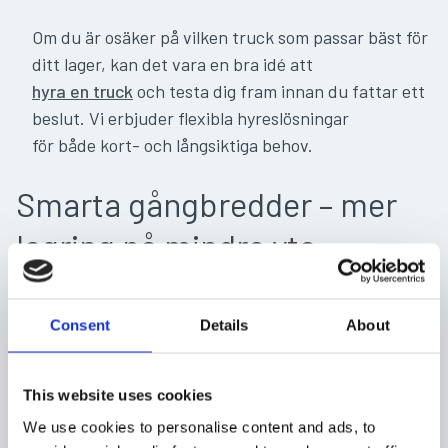
Om du är osäker på vilken truck som passar bäst för
ditt lager, kan det vara en bra idé att
hyra en truck
och testa dig fram innan du fattar ett
beslut. Vi erbjuder flexibla hyreslösningar
för både kort- och långsiktiga behov.
Smarta gångbredder – mer
lagring på mindre yta
När du utgår ifrån gångbreddsbehovet kan du maximera
lagringsutrymmet och effektivisera
Consent
Details
About
logistiken. Smalare gångar ger plats för fler pallställ och
möjliggör bättre flöden med truckar
anpassade för trånga utrymmen, som smalgångstruck- och
This website uses cookies
skjutstativtruckar. Med rätt lösning
We use cookies to personalise content and ads, to
blir lagret både kostnadseffektivt och smidigt – vi hjälper gärna