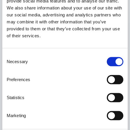
provide social media features and to analyse our traffic.
dig att hitta den bästa
We also share information about your use of our site with
lösningen för din verksamhet!
our social media, advertising and analytics partners who
may combine it with other information that you’ve
provided to them or that they’ve collected from your use
Begär offert
of their services.
Fyll i formuläret nedan så kontaktar vi dig så fort som
möjligt.
C
Necessary
o
F
n
ö
s
r
Preferences
e
N
e
n
a
t
t
m
Statistics
a
E
n
S
g
-
*
e
s
Marketing
p
n
l
T
o
a
e
e