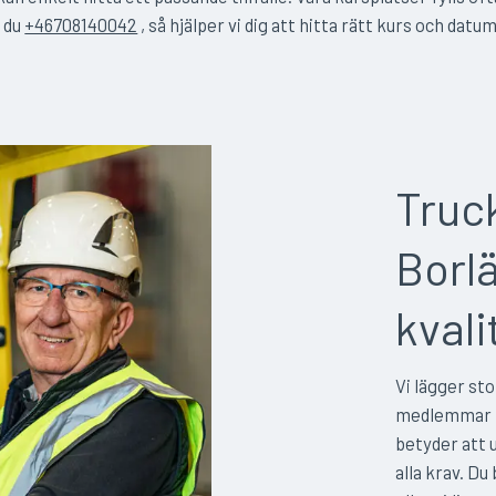
r du
+46708140042
, så hjälper vi dig att hitta rätt kurs och datum
Truck
Borl
kvali
Vi lägger sto
medlemmar 
betyder att 
alla krav. D