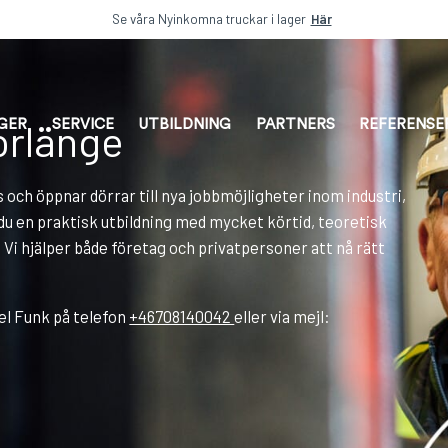
Se våra Nyinkomna truckar i lager
Här
orlänge
AGER
SERVICE
UTBILDNING
PARTNERS
REFERENSE
 och öppnar dörrar till nya jobbmöjligheter inom industri,
 du en praktisk utbildning med mycket körtid, teoretisk
 Vi hjälper både företag och privatpersoner att nå rätt
el Funk på telefon
+46708140042
eller via mejl: