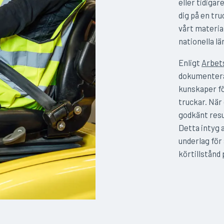
eller tidigar
dig på en tru
vårt materia
nationella l
Enligt
Arbet
dokumentera
kunskaper fö
truckar. När
godkänt resul
Detta intyg 
underlag för 
körtillstånd 