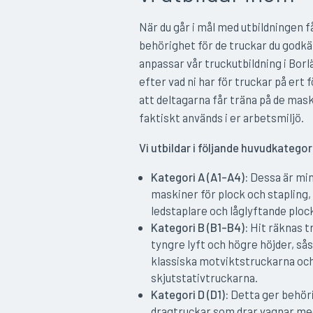
När du går i mål med utbildningen f
behörighet för de truckar du godkän
anpassar vår truckutbildning i Borl
efter vad ni har för truckar på ert 
att deltagarna får träna på de mas
faktiskt används i er arbetsmiljö.
Vi utbildar i följande huvudkategor
Kategori A (A1–A4):
Dessa är mi
maskiner för plock och stapling, 
ledstaplare och låglyftande ploc
Kategori B (B1–B4):
Hit räknas t
tyngre lyft och högre höjder, så
klassiska motviktstruckarna oc
skjutstativtruckarna.
Kategori D (D1):
Detta ger behör
dragtruckar som drar vagnar me