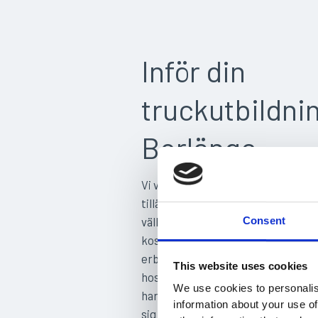
Inför din
truckutbildnin
Borlänge
Vi vill att våra deltagare ska lyckas
tillämpar därför en körgaranti, du ä
välkommen tillbaka för att öva mer
Consent
kostnad om du inte blir godkänd. F
erbjuder vi truckutbildning i Borlän
This website uses cookies
hos er och personalen får köra i egn
We use cookies to personalis
har regelbundna starter och kurse
information about your use of
sig över 2–3 dagar, fyllda med hand