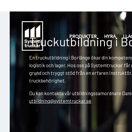
Truckutbildning i B
PRODUKTER
HYRA
I L
En truckutbildning i Borlänge ökar din kompetens
logistik och lager. Hos oss på Systemtruckar får
grund och tryggt stöd från en erfaren instruktör.
truckbehörighet.
Du kan kontakta vår utbildningssamordnare Dani
utbildning@systemtruckar.se