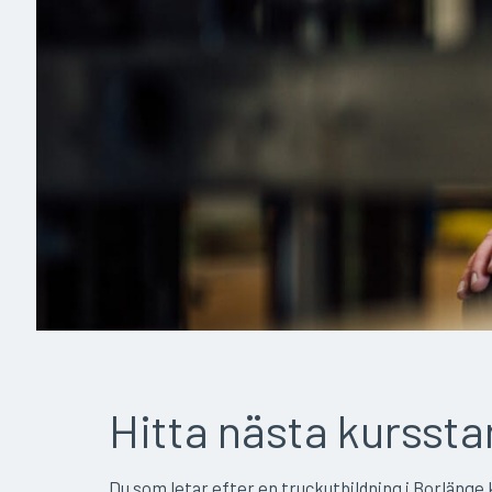
Hitta nästa kurssta
Du som letar efter en truckutbildning i Borlänge ka