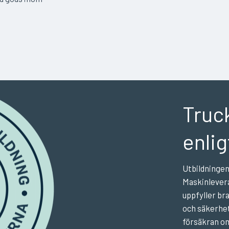
Truc
enli
Utbildningen
Maskinlever
uppfyller br
och säkerhet
försäkran om