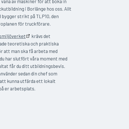
e vana av maskiner för att boka in
ckutbildning i Borlänge hos oss. Allt
l bygger strikt på TLP10, den
äroplanen för truckförare.
smiljöverket
krävs det
de teoretiska och praktiska
r att man ska få arbeta med
 du har slutfört våra moment med
tat får du ditt utbildningsbevis.
använder sedan din chef som
att kunna utfärda ett lokalt
på er arbetsplats.