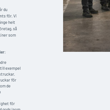
år du
ts för. Vi
änge helt
företag, så
kiner som
ier:
ndre
till exempel
ktruckar.
ruckar för
som de
h
ighet för
d gods inom