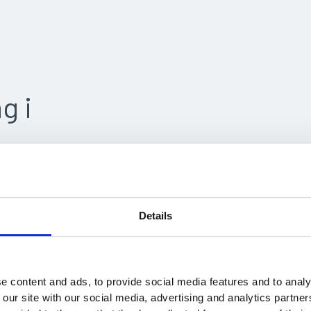
g i
 och
r
 utan extra
Details
ör företag
ge på plats
a lokaler. Vi
e content and ads, to provide social media features and to analy
rna sträcker
 our site with our social media, advertising and analytics partn
ledd körning.