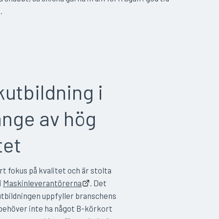
.
utbildning i
änge av hög
tet
rt fokus på kvalitet och är stolta
i
Maskinleverantörerna
. Det
utbildningen uppfyller branschens
u behöver inte ha något B-körkort