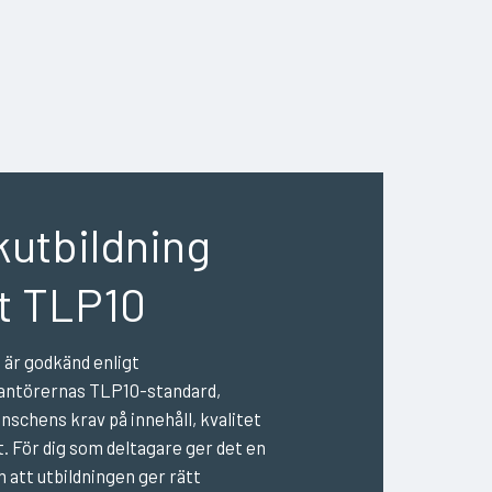
kutbildning
gt TLP10
 är godkänd enligt
antörernas TLP10-standard,
anschens krav på innehåll, kvalitet
. För dig som deltagare ger det en
 att utbildningen ger rätt