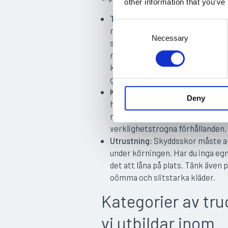
other information that you’ve
Teori:
Undervisningen täcker all
C
maskinens konstruktion och
o
Necessary
säkerhetsföreskrifter till ergo
n
riskhantering. Du läser teorin digi
s
klassrum. Misslyckas du på teori
e
göra om det kostnadsfritt.
n
Körning:
Den praktiska körninge
t
Deny
heldag i våra lokaler. Här får du t
S
manövrera, lasta och lossa gods
e
verklighetstrogna förhållanden.
l
Utrustning:
Skyddsskor måste a
e
under körningen. Har du inga egn
c
det att låna på plats. Tänk även p
t
oömma och slitstarka kläder.
i
Kategorier av tru
o
n
vi utbildar inom