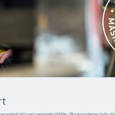
rt
n enkelt hitta ett passande tillfälle. Våra kursplatser fylls ofta