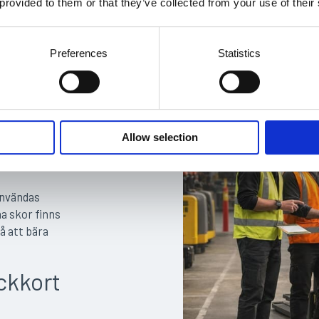
 provided to them or that they’ve collected from your use of their
t från
Preferences
Statistics
nomi och
talt eller i
provet får du
n tar en
Allow selection
räna på att
 under
nvändas
a skor finns
å att bära
ckkort