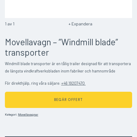
1
av
1
Expandera
Movellavagn – ”Windmill blade”
transporter
Windmill blade transporter är en tålig trailer designad för att transportera
de längsta vindkraftverksbladen inom fabriker och hamnområde
För direkthjälp, ring våra säljare:
+46 19207470
BEGÄR OFFERT
Kategori:
Movellavagnar