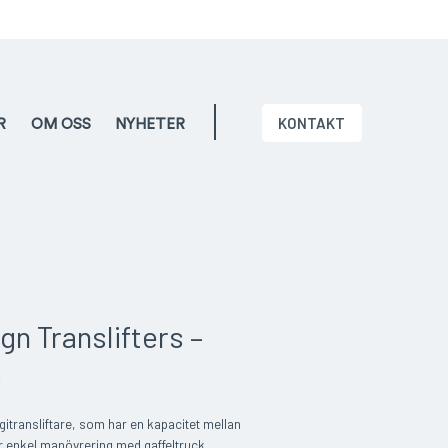
KONTAKT
R
OM OSS
NYHETER
gn Translifters –
s
transliftare, som har en kapacitet mellan
r enkel manövrering med gaffeltruck,