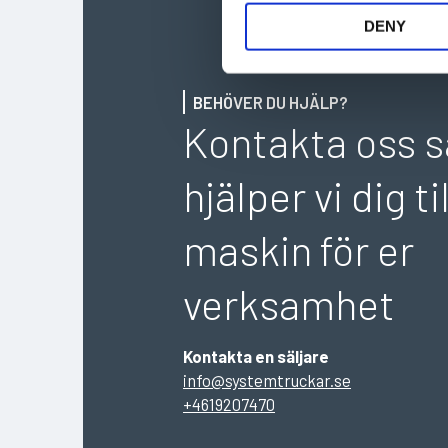
t
DENY
S
e
l
BEHÖVER DU HJÄLP?
e
Kontakta oss s
c
t
hjälper vi dig til
i
o
maskin för er
n
verksamhet
Kontakta en säljare
info@systemtruckar.se
+4619207470