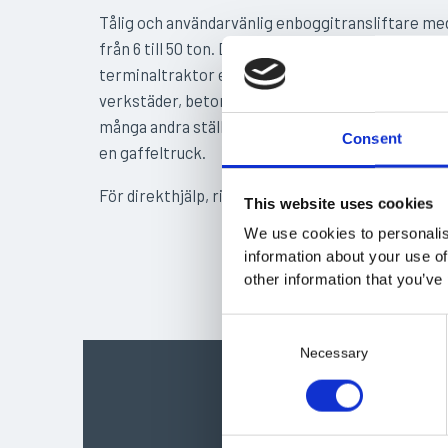
Tålig och användarvänlig enboggitransliftare me
från 6 till 50 ton. Dessa kan enkelt manövreras m
terminaltraktor eller hjullastare. Vanliga använ
verkstäder, betongelementfabriker, lackeringsv
många andra ställen där lasten är för omfattand
Consent
en gaffeltruck.
För direkthjälp, ring våra säljare:
+46 19207470
This website uses cookies
We use cookies to personalis
information about your use of
other information that you’ve
C
o
Necessary
n
s
e
n