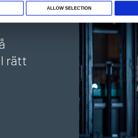
ALLOW SELECTION
å
l rätt