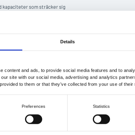
d kapaciteter som sträcker sig
ed hjälp av en gaffeltruck,
dningsområden inkluderar tunga
erkstäder, stålgrossister och
e för att hanteras enbart med
Details
e content and ads, to provide social media features and to analy
 our site with our social media, advertising and analytics partn
 provided to them or that they’ve collected from your use of their
Preferences
Statistics