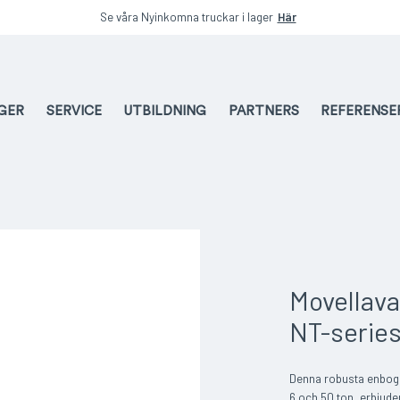
Se våra Nyinkomna truckar i lager
Här
AGER
SERVICE
UTBILDNING
PARTNERS
REFERENSE
Movellava
NT-serie
Denna robusta enboggi
6 och 50 ton, erbjude