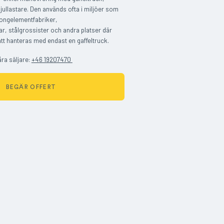
hjullastare. Den används ofta i miljöer som
tongelementfabriker,
r, stålgrossister och andra platser där
 att hanteras med endast en gaffeltruck.
åra säljare:
+46 19207470
BEGÄR OFFERT