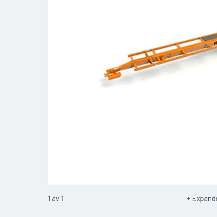
1
av
1
Expand