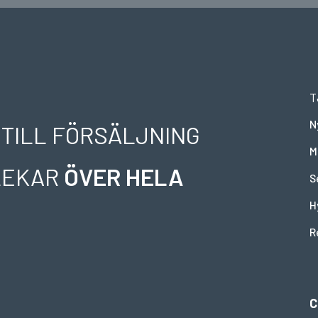
T
N
 TILL FÖRSÄLJNING
M
RLEKAR
ÖVER HELA
S
H
R
C