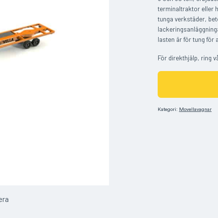
terminaltraktor eller 
tunga verkstäder, be
lackeringsanläggninga
lasten är för tung för
För direkthjälp, ring v
Kategori:
Movellavagnar
era