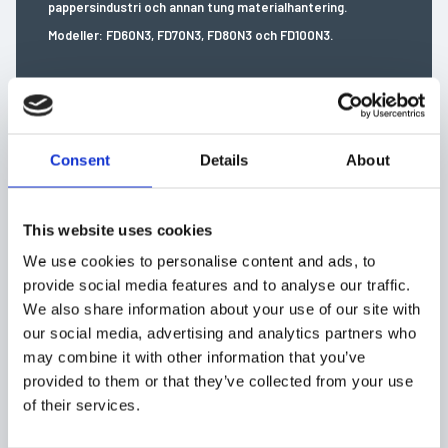
pappersindustri och annan tung materialhantering.
Modeller: FD60N3, FD70N3, FD80N3 och FD100N3.
Mer information
Consent
Details
About
This website uses cookies
Alla fördelar
Alla detaljer
We use cookies to personalise content and ads, to
provide social media features and to analyse our traffic.
Mi
We also share information about your use of our site with
Styrsystem
our social media, advertising and analytics partners who
may combine it with other information that you’ve
Elsystem och manövreringssystem
provided to them or that they’ve collected from your use
of their services.
Ram och kaross