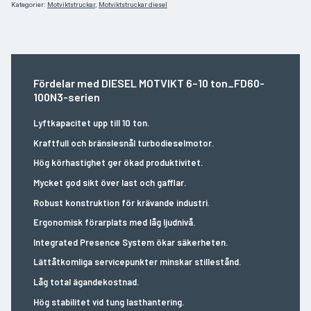
Kategorier:
Motviktstruckar
,
Motviktstruckar diesel
Fördelar med DIESEL MOTVIKT 6–10 ton_FD60-
100N3-serien
Lyftkapacitet upp till 10 ton.
Kraftfull och bränslesnål turbodieselmotor.
Hög körhastighet ger ökad produktivitet.
Mycket god sikt över last och gafflar.
Robust konstruktion för krävande industri.
Ergonomisk förarplats med låg ljudnivå.
Integrated Presence System ökar säkerheten.
Lättåtkomliga servicepunkter minskar stillestånd.
Låg total ägandekostnad.
Hög stabilitet vid tung lasthantering.