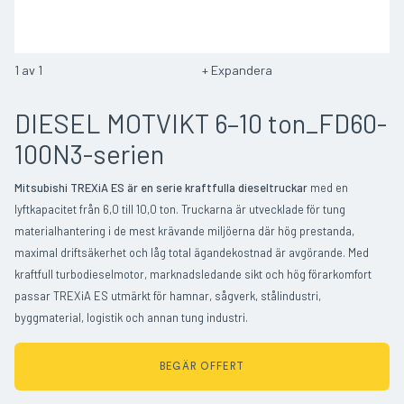
1
av
1
Expandera
DIESEL MOTVIKT 6–10 ton_FD60-
100N3-serien
Mitsubishi TREXiA ES är en serie kraftfulla dieseltruckar
med en
lyftkapacitet från 6,0 till 10,0 ton. Truckarna är utvecklade för tung
materialhantering i de mest krävande miljöerna där hög prestanda,
maximal driftsäkerhet och låg total ägandekostnad är avgörande. Med
kraftfull turbodieselmotor, marknadsledande sikt och hög förarkomfort
passar TREXiA ES utmärkt för hamnar, sågverk, stålindustri,
byggmaterial, logistik och annan tung industri.
BEGÄR OFFERT