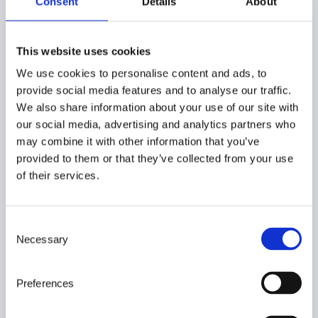
Consent
Details
About
Namn
(Obligatoriskt)
This website uses cookies
Förnamn
We use cookies to personalise content and ads, to
provide social media features and to analyse our traffic.
We also share information about your use of our site with
our social media, advertising and analytics partners who
Efternamn
may combine it with other information that you’ve
provided to them or that they’ve collected from your use
of their services.
E-post
(Obligatoriskt)
C
Ange e-post
Necessary
o
n
s
Preferences
e
Bekräfta e-post
n