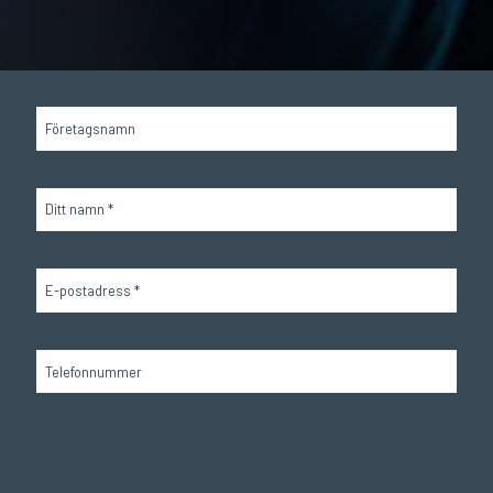
Företagsnamn
Namn
*
E-
post
*
Telefon