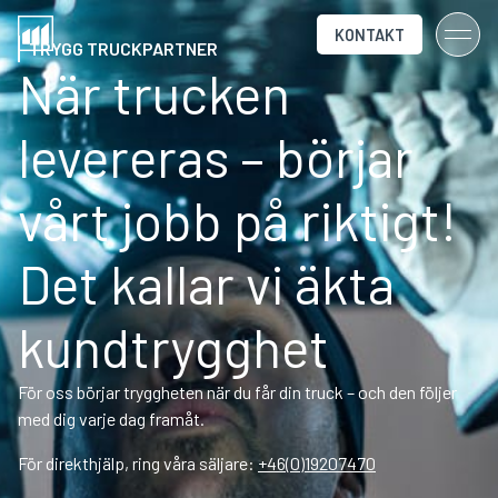
KONTAKT
TRYGG TRUCKPARTNER
När trucken
levereras – börjar
vårt jobb på riktigt!
Det kallar vi äkta
kundtrygghet
För oss börjar tryggheten när du får din truck –
och den f
öljer
med dig varje dag framåt.
För direkthjälp, ring våra säljare:
+46(0)19207470