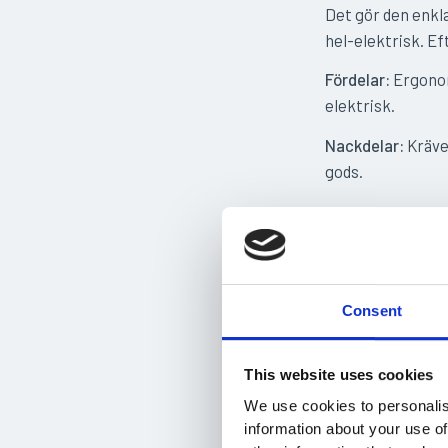
Det gör den enkla
hel-elektrisk. Ef
Fördelar:
Ergonom
elektrisk.
Nackdelar:
Kräver
gods.
Elektris
En elektrisk stap
betydligt mer eff
Consent
Elektriska stapl
man arbetar med h
This website uses cookies
Tack vare sina ko
We use cookies to personalis
trånga lager där 
information about your use of
elektriska stapla