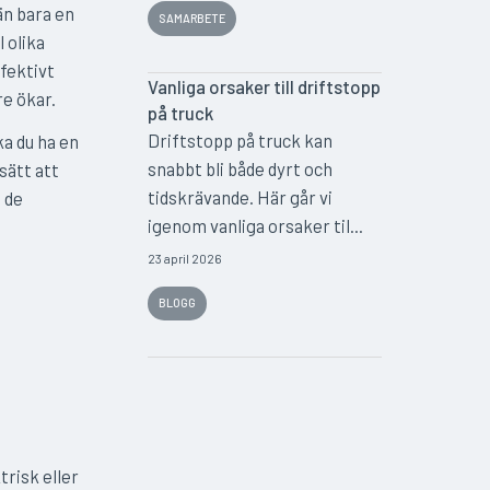
än bara en
SAMARBETE
l olika
ffektivt
Vanliga orsaker till driftstopp
e ökar.
på truck
Driftstopp på truck kan
ka du ha en
snabbt bli både dyrt och
sätt att
tidskrävande. Här går vi
 de
igenom vanliga orsaker til...
23 april 2026
BLOGG
trisk eller