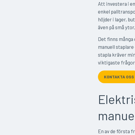
Att investera i 
enkel palltranspor
höjder i lager, b
även på små ytor
Det finns många o
manuell staplare 
stapla kräver min
viktigaste frågor
KONTAKTA OSS
Elektri
manuel
En av de första f