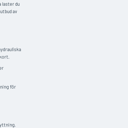
 laster du
 utbud av
hydrauliska
kort.
er
ning för
yttning.