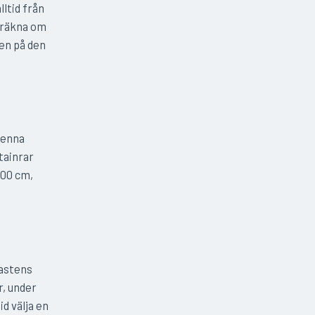
lltid från
beräkna om
den på den
Denna
ntainrar
100 cm,
mastens
r, under
id välja en