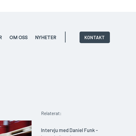
KONTAKT
R
OM OSS
NYHETER
Relaterat:
Intervju med Daniel Funk –