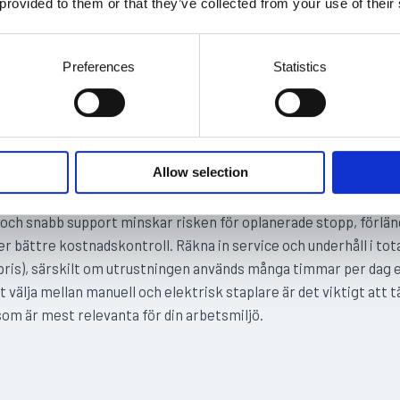
 provided to them or that they’ve collected from your use of their
 manövrering även i trånga gångar, minimal fysisk belastning fö
kt för höga pallställ.
Preferences
Statistics
e inköpskostnad och kräver regelbundet underhåll.
ka på inför köp:
Allow selection
ften över tid är det klokt att redan vid köp överväga ett
servicea
 och snabb support minskar risken för oplanerade stopp, förlä
er bättre kostnadskontroll. Räkna in service och underhåll i tot
pris), särskilt om utrustningen används många timmar per dag el
t välja mellan manuell och elektrisk staplare är det viktigt att 
som är mest relevanta för din arbetsmiljö.