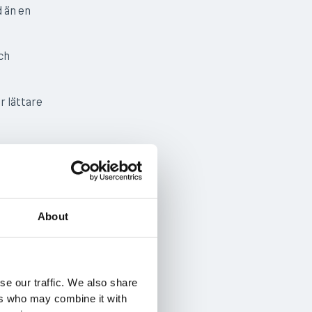
d än en
ch
r lättare
den
teras.
About
ofta när
rnativ i
se our traffic. We also share
et. Gående
ers who may combine it with