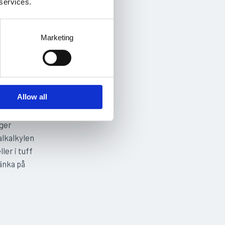
 services.
r
Marketing
Allow all
vtal
.
nger
alkalkylen
ler i tuff
tänka på