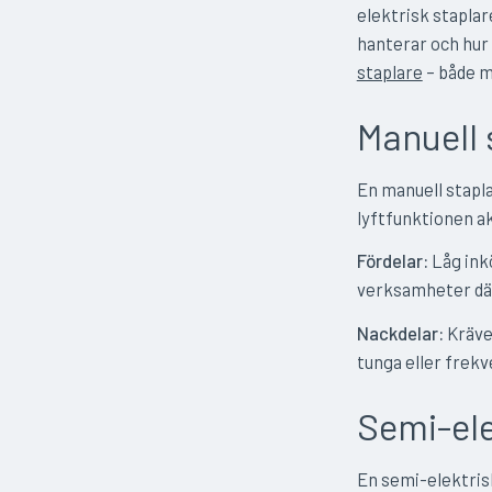
elektrisk staplar
hanterar och hur 
staplare
– både m
Manuell 
En manuell stapla
lyftfunktionen ak
Fördelar:
Låg ink
verksamheter där
Nackdelar:
Kräver
tunga eller frekv
Semi-ele
En semi-elektris