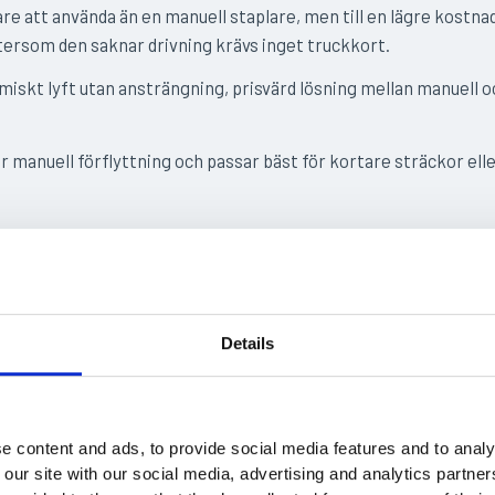
re att använda än en manuell staplare, men till en lägre kostna
tersom den saknar drivning krävs inget truckkort.
iskt lyft utan ansträngning, prisvärd lösning mellan manuell o
 manuell förflyttning och passar bäst för kortare sträckor elle
k staplare
lare är utrustad med motor för både körning och lyft. Det gör 
ektiv och ergonomisk, särskilt när stora volymer gods ska han
Details
are är den typ av truck som kräver minst utrymme och används 
öga pallställ.
mpakta mått och kraftfulla lyftförmåga är de ett passande alte
e content and ads, to provide social media features and to analy
logistikflödet ställer höga krav på både effektivitet och säkerh
 our site with our social media, advertising and analytics partn
re kräver inget truckkort, men åkbara modeller gör det.