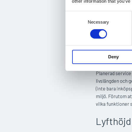
other information that you’ve
Fördelar
: Smidig
C
användaren, perfe
o
Necessary
n
Nackdelar
: Högr
s
e
Att tän
n
t
Deny
S
För att säkra dri
e
Planerad service
l
livslängden och g
e
(inte bara inköps
c
miljö. Förutom at
t
vilka funktioner 
i
o
Lyfthöjd
n