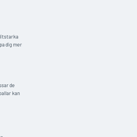
litstarka
upa dig mer
ssar de
allar kan