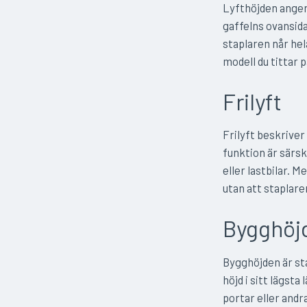
Lyfthöjden anger 
gaffelns ovansida
staplaren når hela
modell du tittar p
Frilyft
Frilyft beskriver
funktion är särski
eller lastbilar. 
utan att staplare
Bygghöj
Bygghöjden är sta
höjd i sitt lägst
portar eller andra