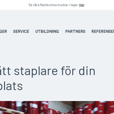
Se våra Nyinkomna truckar i lager
Här
AGER
SERVICE
UTBILDNING
PARTNERS
REFERENSE
ätt staplare för din
plats