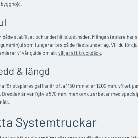
 bygghöjd.
ul
r både stabilitet och underhållskostnader. Många staplare har s
 gummihjul som fungerar bra på de flesta underlag. Vill du fördj
derar vi vår guide om att
välja rätt truckdäck
.
edd & längd
 för staplares gafflar är ofta 1150 mm eller 1200 mm, vilket pa
. Bredden är vanligtvis 570 mm, men om du arbetar med specialp
mått.
ta Systemtruckar