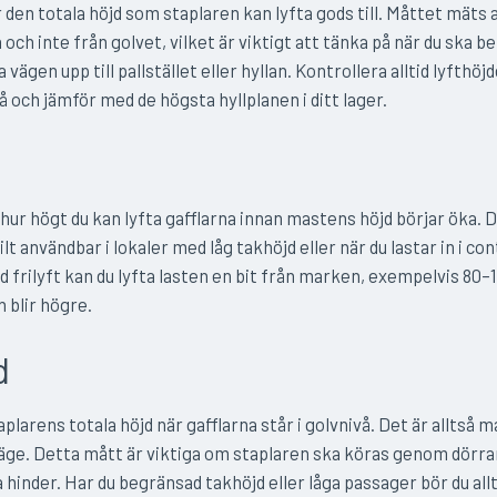
den totala höjd som staplaren kan lyfta gods till. Måttet mäts a
 och inte från golvet, vilket är viktigt att tänka på när du ska 
 vägen upp till pallstället eller hyllan. Kontrollera alltid lyfthöj
å och jämför med de högsta hyllplanen i ditt lager.
 hur högt du kan lyfta gafflarna innan mastens höjd börjar öka. 
lt användbar i lokaler med låg takhöjd eller när du lastar in i co
Med frilyft kan du lyfta lasten en bit från marken, exempelvis 80–
n blir högre.
d
plarens totala höjd när gafflarna står i golvnivå. Det är alltså 
a läge. Detta mått är viktiga om staplaren ska köras genom dörra
 hinder. Har du begränsad takhöjd eller låga passager bör du allt