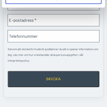
N
e
a
t
m
a
E
n
g
-
*
s
p
n
T
o
a
e
s
m
l
t
n
e
Genom att skicka formuläret godkänner du att vi sparar information om
*
f
dig. Läs mer om hur vi behandlar dina personuppgifter i vår
o
integritetspolicy.
n