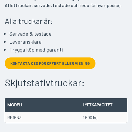
Atlettruckar
,
servade, testade och redo
för nya uppdrag.
Alla truckar är:
Servade & testade
Leveransklara
Trygga köp med garanti
KONTAKTA OSS FÖR OFFERT ELLER VISNING
Skjutstativtruckar:
MODELL
LYFTKAPACITET
RB16N3
1 600 kg