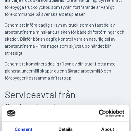
förebygga
truckolyckor
, som tyvärr fortfarande är vanligt
förekommande på svenska arbetsplatser.
Genom att införa daglig tillsyn av truck som en fast del av
arbetsrutinerna minskar du risken för både driftstörningar och
skador. Därför bör en daglig kontroll vara en naturlig del av
arbetsrutinerna – inte något som skjuts upp när det blir
stressigt.
Genom att kombinera daglig tillsyn av din truckflotta med
planerat underhåll skapar du en säkrare arbetsmiljö och
förebygger kostsamma driftstopp.
Serviceavtal från
Systemtruckar
IDaglig tillsyn av truck är ett viktigt första steg för att
upptäcka fel i tid – men det krävs mer för att hålla hela flottan i
Consent
Details
About