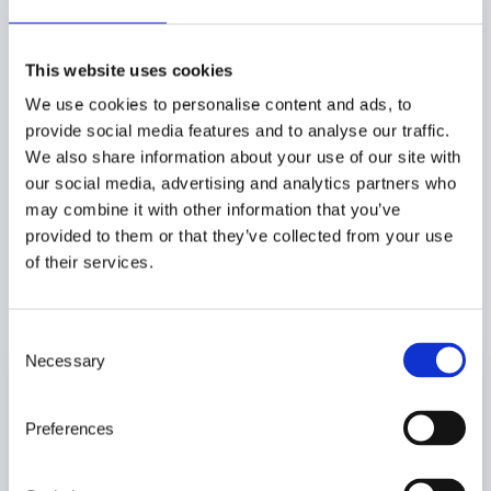
toppskick över tid. Därför erbjuder vi på Systemtruckar
serviceavtal
som anpassas efter hur och hur ofta din truck
används.
This website uses cookies
Med ett serviceavtal får du löpande underhåll utfört av våra
We use cookies to personalise content and ads, to
erfarna tekniker, vid fasta intervaller som passar just din
provide social media features and to analyse our traffic.
verksamhet. Du slipper risken för missade kontroller och
We also share information about your use of our site with
minskar behovet av akuta reparationer. Tillsammans med den
our social media, advertising and analytics partners who
dagliga tillsynen skapar serviceavtalet en trygg och stabil drift
may combine it with other information that you’ve
– varje dag, året runt.
provided to them or that they’ve collected from your use
of their services.
KONTAKTA OSS
C
Necessary
o
Begär offert
n
s
Preferences
Fyll i formuläret nedan så kontaktar vi dig så fort som
e
möjligt.
n