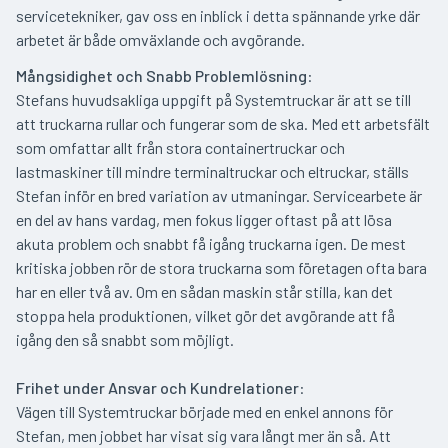
servicetekniker, gav oss en inblick i detta spännande yrke där
arbetet är både omväxlande och avgörande.
Mångsidighet och Snabb Problemlösning
:
Stefans huvudsakliga uppgift på Systemtruckar är att se till
att truckarna rullar och fungerar som de ska. Med ett arbetsfält
som omfattar allt från stora containertruckar och
lastmaskiner till mindre terminaltruckar och eltruckar, ställs
Stefan inför en bred variation av utmaningar. Servicearbete är
en del av hans vardag, men fokus ligger oftast på att lösa
akuta problem och snabbt få igång truckarna igen. De mest
kritiska jobben rör de stora truckarna som företagen ofta bara
har en eller två av. Om en sådan maskin står stilla, kan det
stoppa hela produktionen, vilket gör det avgörande att få
igång den så snabbt som möjligt.
Frihet under Ansvar och Kundrelationer
:
Vägen till Systemtruckar började med en enkel annons för
Stefan, men jobbet har visat sig vara långt mer än så. Att