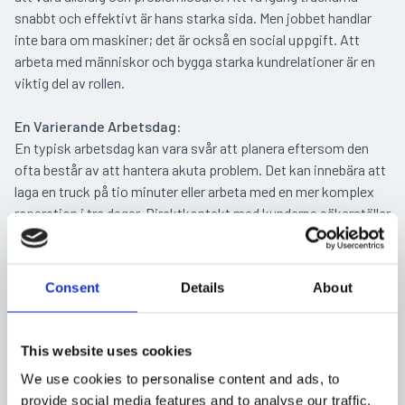
snabbt och effektivt är hans starka sida. Men jobbet handlar
inte bara om maskiner; det är också en social uppgift. Att
arbeta med människor och bygga starka kundrelationer är en
viktig del av rollen.
En Varierande Arbetsdag
:
En typisk arbetsdag kan vara svår att planera eftersom den
ofta består av att hantera akuta problem. Det kan innebära att
laga en truck på tio minuter eller arbeta med en mer komplex
reparation i tre dagar. Direktkontakt med kunderna säkerställer
att de alltid vet när och hur Stefan kan komma för att hjälpa
dem.
Consent
Details
About
Utmaningar och Speciella Maskiner
:
De vanligaste problemen som dyker upp inkluderar trasiga
hydraulslangar och olika typer av oljeläckage. En av de mest
This website uses cookies
speciella maskinerna Stefan har arbetat med är gränsletruckar,
We use cookies to personalise content and ads, to
med deras unika konstruktion av två hjul på ena sidan och en
provide social media features and to analyse our traffic.