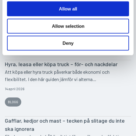
c
utbildningsledare
t
Allow all
i
När utbildningen fungerar, fungerar hela driften Det handlar inte
o
bara om att ta ett truckkort.Det h...
Allow selection
n
9 juni 2026
Deny
UTBILDNING
Hyra, leasa eller köpa truck – för- och nackdelar
Att köpa eller hyra truck påverkar både ekonomi och
flexibilitet. I den här guiden jämför vi alterna...
14 april 2026
BLOGG
Gafflar, kedjor och mast – tecken på slitage du inte
ska ignorera