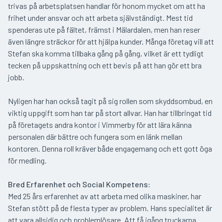
trivas på arbetsplatsen handlar för honom mycket om att ha
frihet under ansvar och att arbeta självständigt. Mest tid
spenderas ute på fältet, främst i Mälardalen, men han reser
även längre sträckor för att hjälpa kunder. Många företag vill att
Stefan ska komma tillbaka gång på gång, vilket är ett tydligt
tecken på uppskattning och ett bevis på att han gör ett bra
jobb.
Nyligen har han också tagit på sig rollen som skyddsombud, en
viktig uppgift som han tar på stort allvar. Han har tillbringat tid
på företagets andra kontor i Vimmerby för att lära känna
personalen där bättre och fungera som en länk mellan
kontoren. Denna roll kräver både engagemang och ett gott öga
för medling.
Bred Erfarenhet och Social Kompetens
:
Med
25 års erfarenhet av att arbeta med olika maskiner, har
Stefan stött på de flesta typer av problem. Hans specialitet är
att vara allsidig och problemlösare. Att få igång truckarna