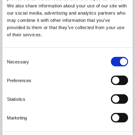
stor båge. Terminaltruckar kan också vara lite speciella, men
We also share information about your use of our site with
det är dessa utmaningar som gör jobbet roligt och intressant.
our social media, advertising and analytics partners who
may combine it with other information that you’ve
På Systemtruckar är teknikerna hjältarna bakom kulisserna,
provided to them or that they’ve collected from your use
och Stefan Albertsson är ett exempel på detta. Med sin
of their services.
kompetens ser han till att produktionen aldrig stannar upp.
Hans arbete är inte bara tekniskt utmanande utan också
meningsfullt, eftersom det handlar om att hålla företagets
C
hjärta – maskinerna – igång.
Necessary
o
n
s
Preferences
GÅ TILLBAKA
e
n
t
Statistics
S
e
Marketing
Relaterat:
l
e
Intervju med Daniel Funk – Instruktör och